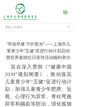
首页
끀
公益项目
爱心榜
ꄙ
捐款通道
“早筛早康 守护星光”——上海市儿
新闻中心
童青少年“五健”促进行动计划启动
暨世界孤独症日宣传活动顺利举办
为了孩子
旨在深入贯彻《“健康中国
科普知识
2030”规划纲要》，推动落实
专家话健康
儿童青少年“五健”促进行动计
划，加强儿童青少年肥胖、近
信息公示
视、心理行为异常、脊柱弯曲
关于我们
异常和龋齿等防治，强化孤独