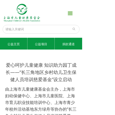
首页
끀
公益项目
爱心榜
ꄙ
捐款通道
公益主页
公益项目
捐款通道
新闻中心
为了孩子
爱心呵护儿童健康 知识助力园丁成
长——“长三角地区乡村幼儿卫生保
科普知识
健人员培训慈爱基金”设立启动
专家话健康
由上海市儿童健康基金会主办，上海市
妇幼保健中心、上海市儿童医院、上海
信息公示
市育儿职业技能培训中心、上海市青少
年校外活动基地东方绿舟等协办的“长三
关于我们